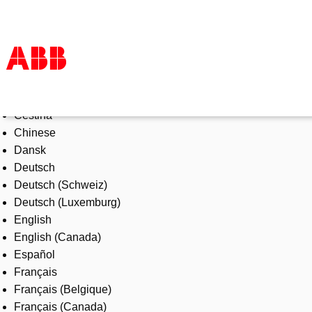
Select Language
Products & Solutions
Čeština
Industries
Chinese
Services
Dansk
About us
Deutsch
Where to buy
Deutsch (Schweiz)
Contact us
Deutsch (Luxemburg)
Careers
English
English (Canada)
Español
Français
Français (Belgique)
Français (Canada)