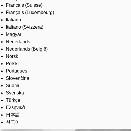
Français (Suisse)
Français (Luxembourg)
Italiano
Italiano (Svizzera)
Magyar
Nederlands
Nederlands (België)
Norsk
Polski
Português
Slovenčina
Suomi
Svenska
Türkçe
Ελληνικά
日本語
한국어