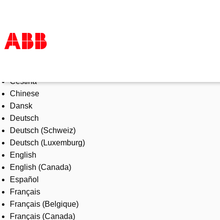
Select Language
Products & Solutions
Čeština
Industries
Chinese
Services
Dansk
About us
Deutsch
Where to buy
Deutsch (Schweiz)
Contact us
Deutsch (Luxemburg)
Careers
English
English (Canada)
Español
Français
Français (Belgique)
Français (Canada)