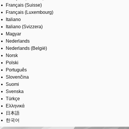
Français (Suisse)
Français (Luxembourg)
Italiano
Italiano (Svizzera)
Magyar
Nederlands
Nederlands (België)
Norsk
Polski
Português
Slovenčina
Suomi
Svenska
Türkçe
Ελληνικά
日本語
한국어