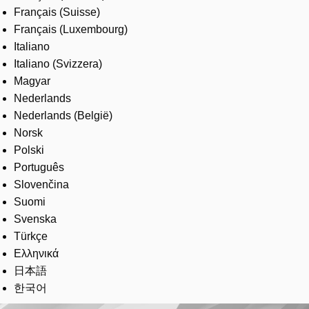
Français (Suisse)
Français (Luxembourg)
Italiano
Italiano (Svizzera)
Magyar
Nederlands
Nederlands (België)
Norsk
Polski
Português
Slovenčina
Suomi
Svenska
Türkçe
Ελληνικά
日本語
한국어