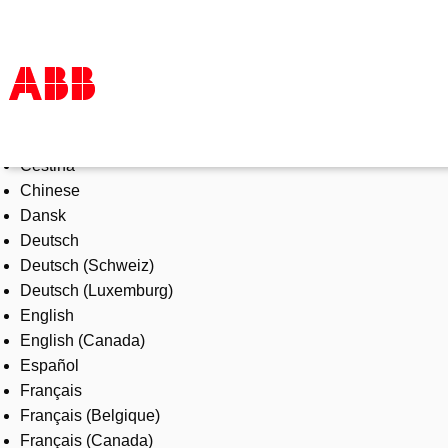
Select Language
Products & Solutions
Čeština
Industries
Chinese
Services
Dansk
About us
Deutsch
Where to buy
Deutsch (Schweiz)
Contact us
Deutsch (Luxemburg)
Careers
English
English (Canada)
Español
Français
Français (Belgique)
Français (Canada)