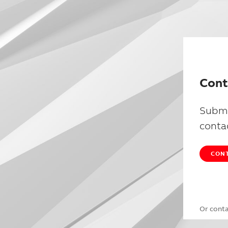
Cont
Submi
conta
CONT
Or cont