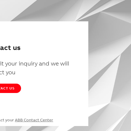
act us
t your inquiry and we will
ct you
ACT US
act your
ABB Contact Center