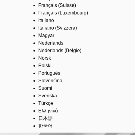
Français (Suisse)
Français (Luxembourg)
Italiano
Italiano (Svizzera)
Magyar
Nederlands
Nederlands (België)
Norsk
Polski
Português
Slovenčina
Suomi
Svenska
Türkçe
Ελληνικά
日本語
한국어