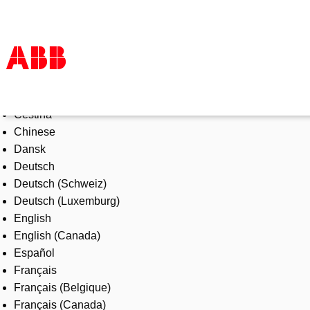
Select Language
Products & Solutions
Čeština
Industries
Chinese
Services
Dansk
About us
Deutsch
Where to buy
Deutsch (Schweiz)
Contact us
Deutsch (Luxemburg)
Careers
English
English (Canada)
Español
Français
Français (Belgique)
Français (Canada)