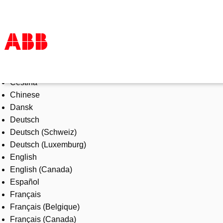
Select Language
Products & Solutions
Čeština
Industries
Chinese
Services
Dansk
About us
Deutsch
Where to buy
Deutsch (Schweiz)
Contact us
Deutsch (Luxemburg)
Careers
English
English (Canada)
Español
Français
Français (Belgique)
Français (Canada)