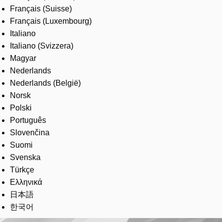
Français (Suisse)
Français (Luxembourg)
Italiano
Italiano (Svizzera)
Magyar
Nederlands
Nederlands (België)
Norsk
Polski
Português
Slovenčina
Suomi
Svenska
Türkçe
Ελληνικά
日本語
한국어