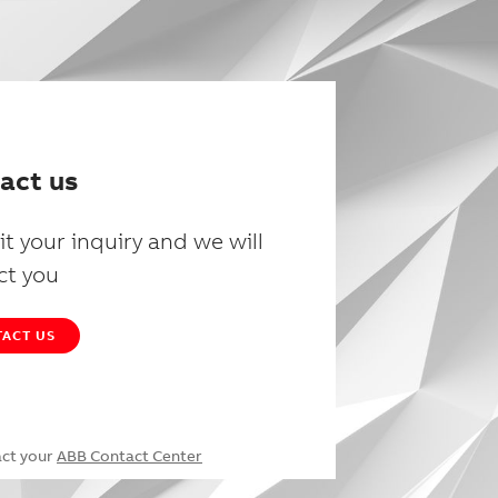
act us
t your inquiry and we will
ct you
ACT US
act your
ABB Contact Center