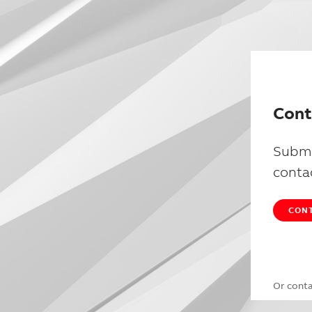
Cont
Submi
conta
CONT
Or cont