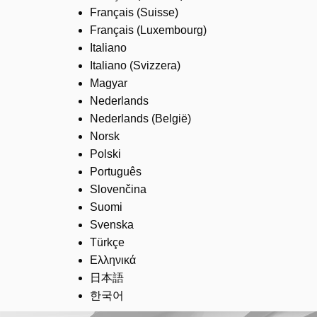
Français (Suisse)
Français (Luxembourg)
Italiano
Italiano (Svizzera)
Magyar
Nederlands
Nederlands (België)
Norsk
Polski
Português
Slovenčina
Suomi
Svenska
Türkçe
Ελληνικά
日本語
한국어