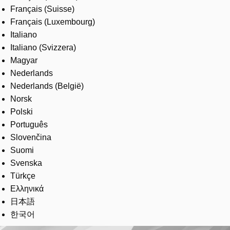
Français (Suisse)
Français (Luxembourg)
Italiano
Italiano (Svizzera)
Magyar
Nederlands
Nederlands (België)
Norsk
Polski
Português
Slovenčina
Suomi
Svenska
Türkçe
Ελληνικά
日本語
한국어