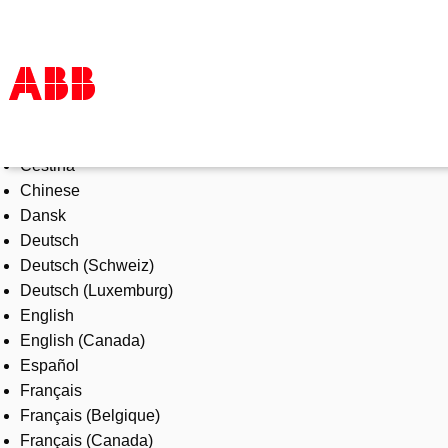
Select Language
Products & Solutions
Čeština
Industries
Chinese
Services
Dansk
About us
Deutsch
Where to buy
Deutsch (Schweiz)
Contact us
Deutsch (Luxemburg)
Careers
English
English (Canada)
Español
Français
Français (Belgique)
Français (Canada)