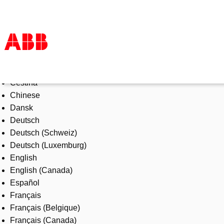
Select Language
Products & Solutions
Čeština
Industries
Chinese
Services
Dansk
About us
Deutsch
Where to buy
Deutsch (Schweiz)
Contact us
Deutsch (Luxemburg)
Careers
English
English (Canada)
Español
Français
Français (Belgique)
Français (Canada)