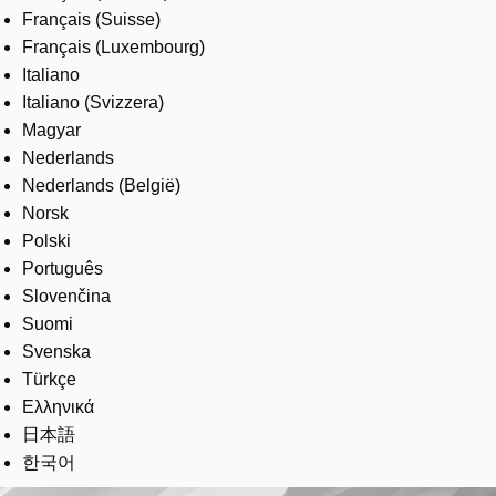
Français (Suisse)
Français (Luxembourg)
Italiano
Italiano (Svizzera)
Magyar
Nederlands
Nederlands (België)
Norsk
Polski
Português
Slovenčina
Suomi
Svenska
Türkçe
Ελληνικά
日本語
한국어