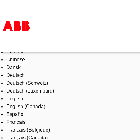
Select Language
Products & Solutions
Čeština
Industries
Chinese
Services
Dansk
About us
Deutsch
Where to buy
Deutsch (Schweiz)
Contact us
Deutsch (Luxemburg)
Careers
English
English (Canada)
Español
Français
Français (Belgique)
Français (Canada)