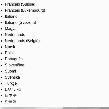
Français (Suisse)
Français (Luxembourg)
Italiano
Italiano (Svizzera)
Magyar
Nederlands
Nederlands (België)
Norsk
Polski
Português
Slovenčina
Suomi
Svenska
Türkçe
Ελληνικά
日本語
한국어