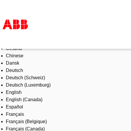
Select Language
Products & Solutions
Čeština
Industries
Chinese
Services
Dansk
About us
Deutsch
Where to buy
Deutsch (Schweiz)
Contact us
Deutsch (Luxemburg)
Careers
English
English (Canada)
Español
Français
Français (Belgique)
Français (Canada)