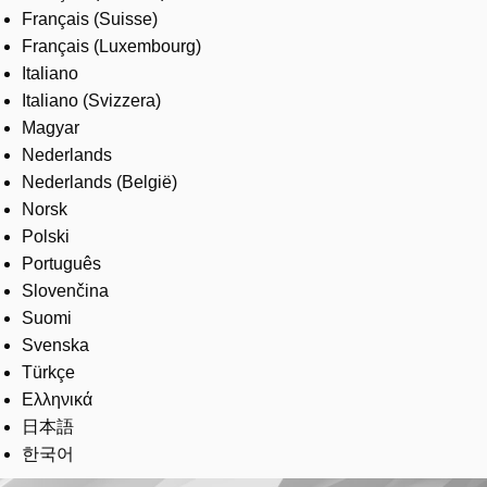
Français (Suisse)
Français (Luxembourg)
Italiano
Italiano (Svizzera)
Magyar
Nederlands
Nederlands (België)
Norsk
Polski
Português
Slovenčina
Suomi
Svenska
Türkçe
Ελληνικά
日本語
한국어