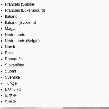
Français (Suisse)
Français (Luxembourg)
Italiano
Italiano (Svizzera)
Magyar
Nederlands
Nederlands (België)
Norsk
Polski
Português
Slovenčina
Suomi
Svenska
Türkçe
Ελληνικά
日本語
한국어