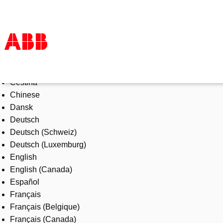
Select Language
Products & Solutions
Čeština
Industries
Chinese
Services
Dansk
About us
Deutsch
Where to buy
Deutsch (Schweiz)
Contact us
Deutsch (Luxemburg)
Careers
English
English (Canada)
Español
Français
Français (Belgique)
Français (Canada)