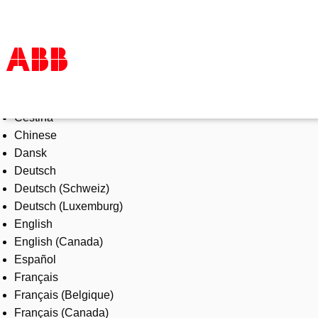
Select Language
Products & Solutions
Čeština
Industries
Chinese
Services
Dansk
About us
Deutsch
Where to buy
Deutsch (Schweiz)
Contact us
Deutsch (Luxemburg)
Careers
English
English (Canada)
Español
Français
Français (Belgique)
Français (Canada)