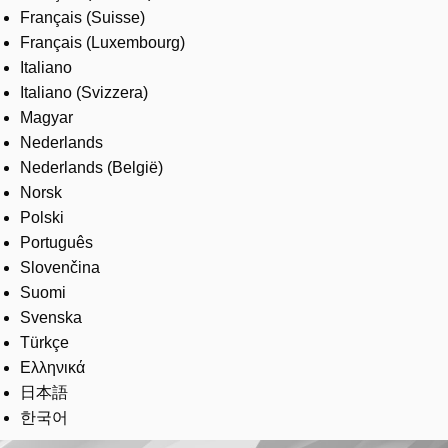
Français (Suisse)
Français (Luxembourg)
Italiano
Italiano (Svizzera)
Magyar
Nederlands
Nederlands (België)
Norsk
Polski
Português
Slovenčina
Suomi
Svenska
Türkçe
Ελληνικά
日本語
한국어