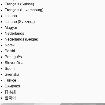
Français (Suisse)
Français (Luxembourg)
Italiano
Italiano (Svizzera)
Magyar
Nederlands
Nederlands (België)
Norsk
Polski
Português
Slovenčina
Suomi
Svenska
Türkçe
Ελληνικά
日本語
한국어