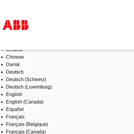
Select Language
Products & Solutions
Čeština
Industries
Chinese
Services
Dansk
About us
Deutsch
Where to buy
Deutsch (Schweiz)
Contact us
Deutsch (Luxemburg)
Careers
English
English (Canada)
Español
Français
Français (Belgique)
Français (Canada)