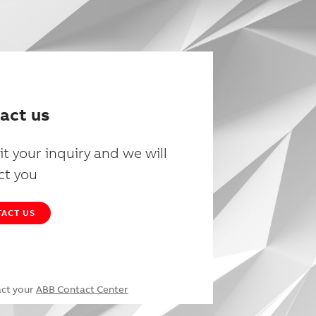
act us
t your inquiry and we will
ct you
ACT US
act your
ABB Contact Center