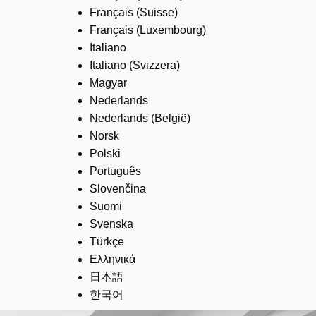
Français (Suisse)
Français (Luxembourg)
Italiano
Italiano (Svizzera)
Magyar
Nederlands
Nederlands (België)
Norsk
Polski
Português
Slovenčina
Suomi
Svenska
Türkçe
Ελληνικά
日本語
한국어