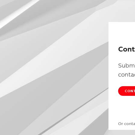
Cont
Submi
conta
CONT
Or cont