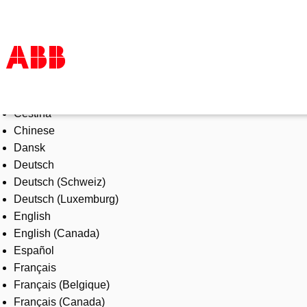
Select Language
Products & Solutions
Čeština
Industries
Chinese
Services
Dansk
About us
Deutsch
Where to buy
Deutsch (Schweiz)
Contact us
Deutsch (Luxemburg)
Careers
English
English (Canada)
Español
Français
Français (Belgique)
Français (Canada)