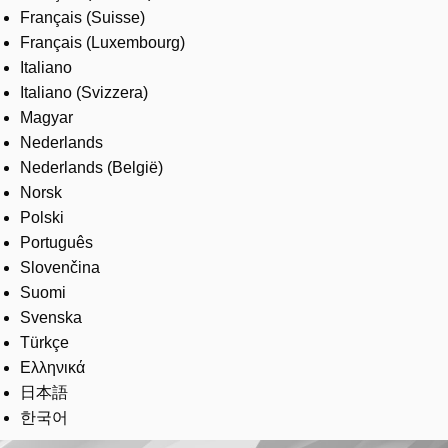
Français (Suisse)
Français (Luxembourg)
Italiano
Italiano (Svizzera)
Magyar
Nederlands
Nederlands (België)
Norsk
Polski
Português
Slovenčina
Suomi
Svenska
Türkçe
Ελληνικά
日本語
한국어