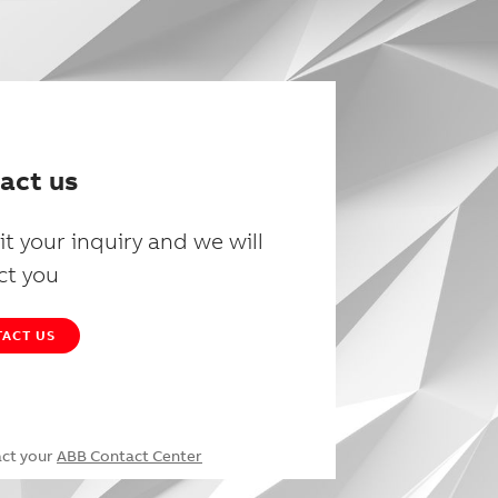
act us
t your inquiry and we will
ct you
ACT US
act your
ABB Contact Center