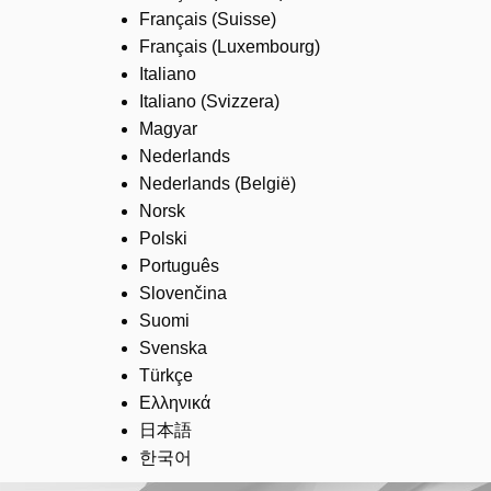
Français (Suisse)
Français (Luxembourg)
Italiano
Italiano (Svizzera)
Magyar
Nederlands
Nederlands (België)
Norsk
Polski
Português
Slovenčina
Suomi
Svenska
Türkçe
Ελληνικά
日本語
한국어