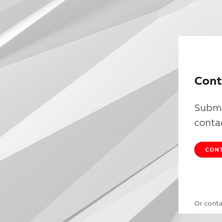
Cont
Submi
conta
CONT
Or cont