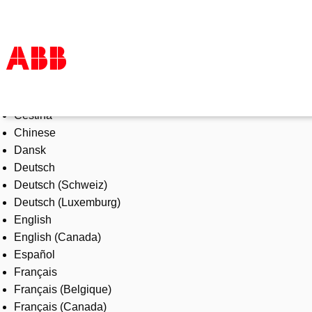
Select Language
Products & Solutions
Čeština
Industries
Chinese
Services
Dansk
About us
Deutsch
Where to buy
Deutsch (Schweiz)
Contact us
Deutsch (Luxemburg)
Careers
English
English (Canada)
Español
Français
Français (Belgique)
Français (Canada)