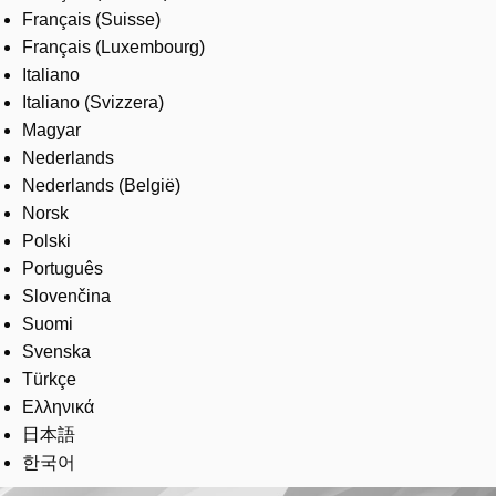
Français (Suisse)
Français (Luxembourg)
Italiano
Italiano (Svizzera)
Magyar
Nederlands
Nederlands (België)
Norsk
Polski
Português
Slovenčina
Suomi
Svenska
Türkçe
Ελληνικά
日本語
한국어