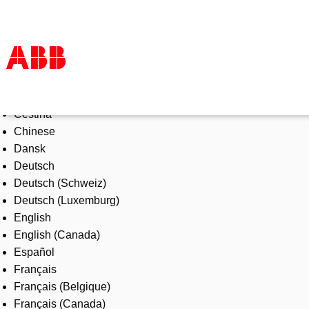
Select Language
Products & Solutions
Čeština
Industries
Chinese
Services
Dansk
About us
Deutsch
Where to buy
Deutsch (Schweiz)
Contact us
Deutsch (Luxemburg)
Careers
English
English (Canada)
Español
Français
Français (Belgique)
Français (Canada)