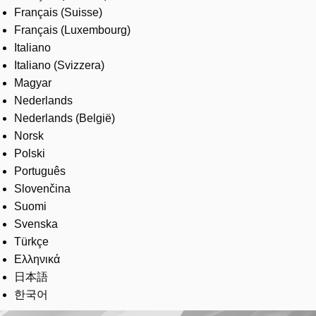
Français (Suisse)
Français (Luxembourg)
Italiano
Italiano (Svizzera)
Magyar
Nederlands
Nederlands (België)
Norsk
Polski
Português
Slovenčina
Suomi
Svenska
Türkçe
Ελληνικά
日本語
한국어