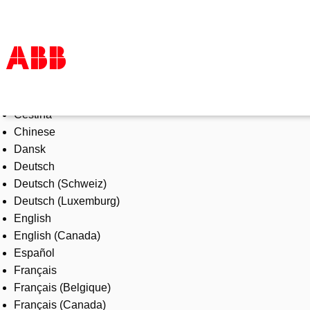
Select Language
Products & Solutions
Čeština
Industries
Chinese
Services
Dansk
About us
Deutsch
Where to buy
Deutsch (Schweiz)
Contact us
Deutsch (Luxemburg)
Careers
English
English (Canada)
Español
Français
Français (Belgique)
Français (Canada)