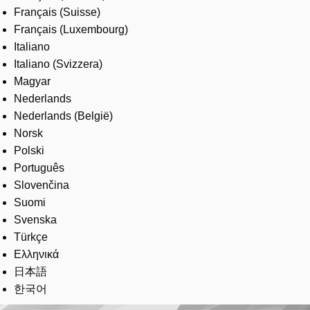
Français (Suisse)
Français (Luxembourg)
Italiano
Italiano (Svizzera)
Magyar
Nederlands
Nederlands (België)
Norsk
Polski
Português
Slovenčina
Suomi
Svenska
Türkçe
Ελληνικά
日本語
한국어