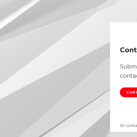
Cont
Submi
conta
CONT
Or cont