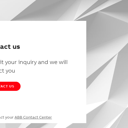
act us
t your inquiry and we will
ct you
ACT US
act your
ABB Contact Center