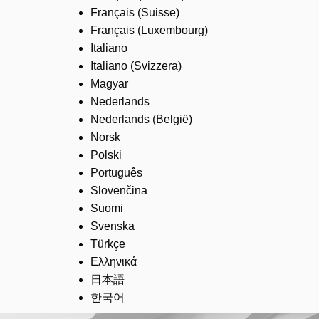
Français (Suisse)
Français (Luxembourg)
Italiano
Italiano (Svizzera)
Magyar
Nederlands
Nederlands (België)
Norsk
Polski
Português
Slovenčina
Suomi
Svenska
Türkçe
Ελληνικά
日本語
한국어