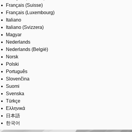
Français (Suisse)
Français (Luxembourg)
Italiano
Italiano (Svizzera)
Magyar
Nederlands
Nederlands (België)
Norsk
Polski
Português
Slovenčina
Suomi
Svenska
Türkçe
Ελληνικά
日本語
한국어