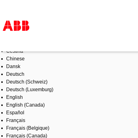
Select Language
Products & Solutions
Čeština
Industries
Chinese
Services
Dansk
About us
Deutsch
Where to buy
Deutsch (Schweiz)
Contact us
Deutsch (Luxemburg)
Careers
English
English (Canada)
Español
Français
Français (Belgique)
Français (Canada)