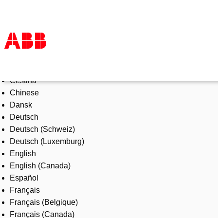
Select Language
Products & Solutions
Čeština
Industries
Chinese
Services
Dansk
About us
Deutsch
Where to buy
Deutsch (Schweiz)
Contact us
Deutsch (Luxemburg)
Careers
English
English (Canada)
Español
Français
Français (Belgique)
Français (Canada)