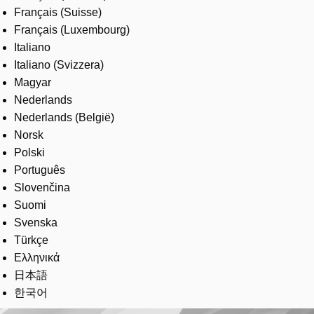
Français (Suisse)
Français (Luxembourg)
Italiano
Italiano (Svizzera)
Magyar
Nederlands
Nederlands (België)
Norsk
Polski
Português
Slovenčina
Suomi
Svenska
Türkçe
Ελληνικά
日本語
한국어