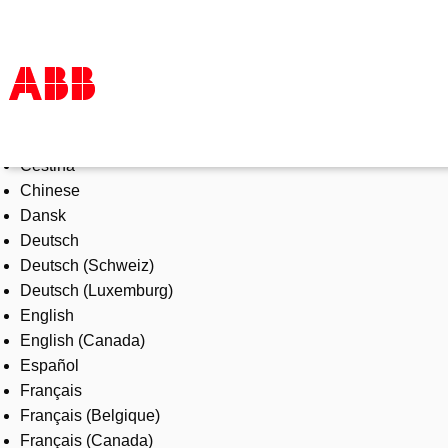
Select Language
Products & Solutions
Čeština
Industries
Chinese
Services
Dansk
About us
Deutsch
Where to buy
Deutsch (Schweiz)
Contact us
Deutsch (Luxemburg)
Careers
English
English (Canada)
Español
Français
Français (Belgique)
Français (Canada)