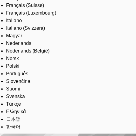
Français (Suisse)
Français (Luxembourg)
Italiano
Italiano (Svizzera)
Magyar
Nederlands
Nederlands (België)
Norsk
Polski
Português
Slovenčina
Suomi
Svenska
Türkçe
Ελληνικά
日本語
한국어