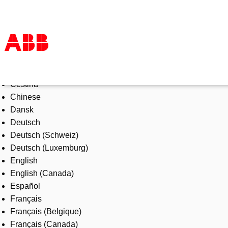
Select Language
Products & Solutions
Čeština
Industries
Chinese
Services
Dansk
About us
Deutsch
Where to buy
Deutsch (Schweiz)
Contact us
Deutsch (Luxemburg)
Careers
English
English (Canada)
Español
Français
Français (Belgique)
Français (Canada)