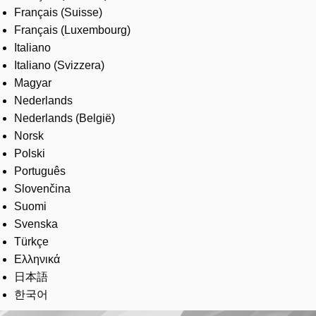
Français (Suisse)
Français (Luxembourg)
Italiano
Italiano (Svizzera)
Magyar
Nederlands
Nederlands (België)
Norsk
Polski
Português
Slovenčina
Suomi
Svenska
Türkçe
Ελληνικά
日本語
한국어