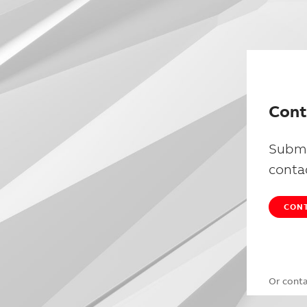
Cont
Submi
conta
CONT
Or cont