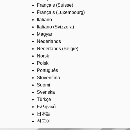
Français (Suisse)
Français (Luxembourg)
Italiano
Italiano (Svizzera)
Magyar
Nederlands
Nederlands (België)
Norsk
Polski
Português
Slovenčina
Suomi
Svenska
Türkçe
Ελληνικά
日本語
한국어