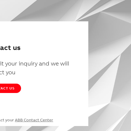
act us
t your inquiry and we will
ct you
ACT US
act your
ABB Contact Center