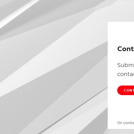
Cont
Submi
conta
CONT
Or cont