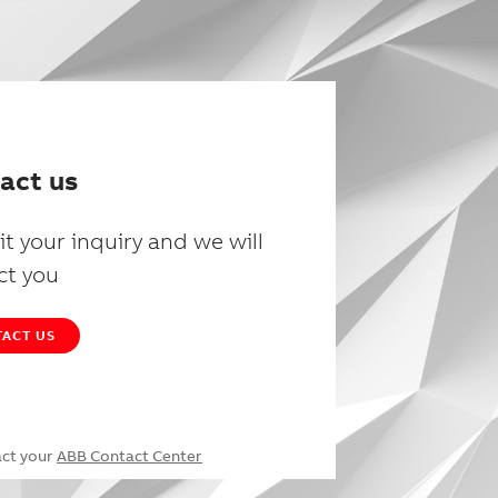
act us
t your inquiry and we will
ct you
ACT US
act your
ABB Contact Center