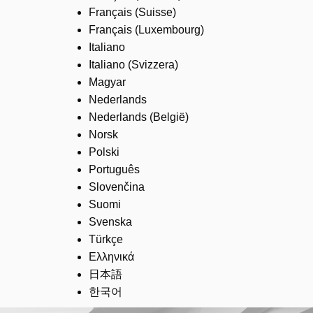
Français (Suisse)
Français (Luxembourg)
Italiano
Italiano (Svizzera)
Magyar
Nederlands
Nederlands (België)
Norsk
Polski
Português
Slovenčina
Suomi
Svenska
Türkçe
Ελληνικά
日本語
한국어