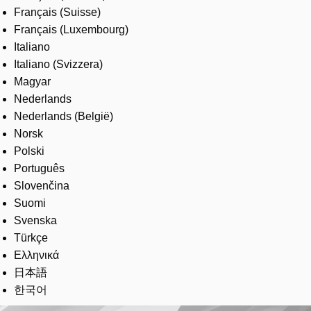
Français (Suisse)
Français (Luxembourg)
Italiano
Italiano (Svizzera)
Magyar
Nederlands
Nederlands (België)
Norsk
Polski
Português
Slovenčina
Suomi
Svenska
Türkçe
Ελληνικά
日本語
한국어