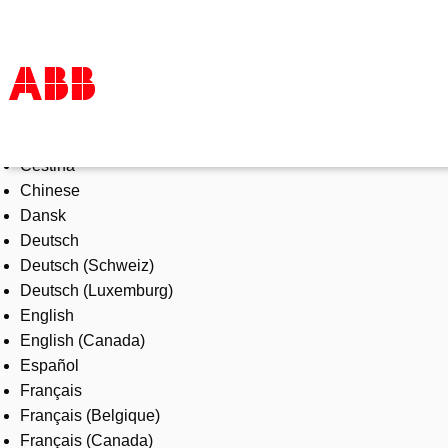
Select Language
Products & Solutions
Čeština
Industries
Chinese
Services
Dansk
About us
Deutsch
Where to buy
Deutsch (Schweiz)
Contact us
Deutsch (Luxemburg)
Careers
English
English (Canada)
Español
Français
Français (Belgique)
Français (Canada)