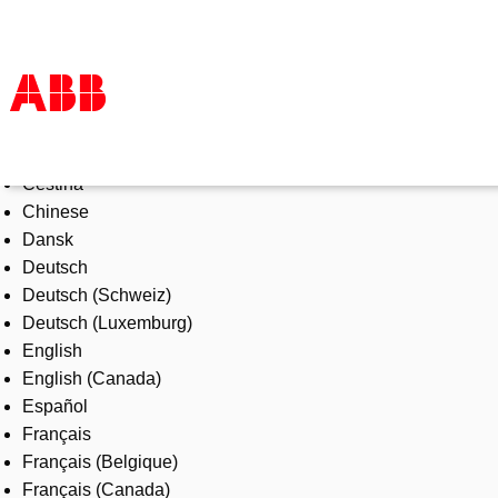
Select Language
Products & Solutions
Čeština
Industries
Chinese
Services
Dansk
About us
Deutsch
Where to buy
Deutsch (Schweiz)
Contact us
Deutsch (Luxemburg)
Careers
English
English (Canada)
Español
Français
Français (Belgique)
Français (Canada)