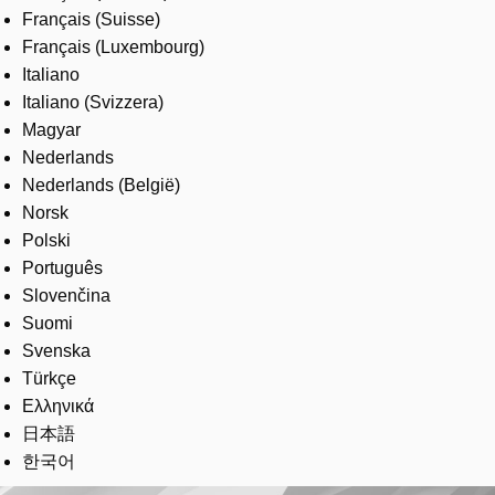
Français (Suisse)
Français (Luxembourg)
Italiano
Italiano (Svizzera)
Magyar
Nederlands
Nederlands (België)
Norsk
Polski
Português
Slovenčina
Suomi
Svenska
Türkçe
Ελληνικά
日本語
한국어