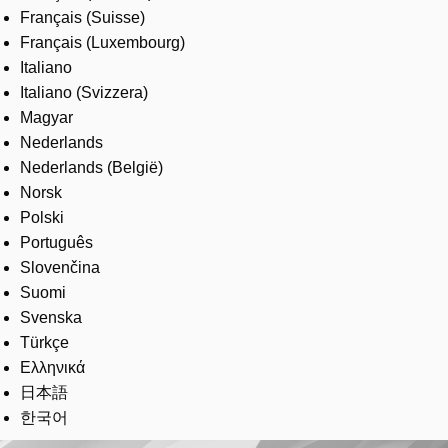
Français (Suisse)
Français (Luxembourg)
Italiano
Italiano (Svizzera)
Magyar
Nederlands
Nederlands (België)
Norsk
Polski
Português
Slovenčina
Suomi
Svenska
Türkçe
Ελληνικά
日本語
한국어