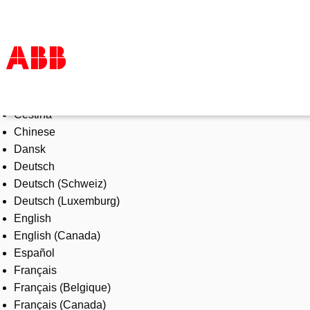
Select Language
Products & Solutions
Čeština
Industries
Chinese
Services
Dansk
About us
Deutsch
Where to buy
Deutsch (Schweiz)
Contact us
Deutsch (Luxemburg)
Careers
English
English (Canada)
Español
Français
Français (Belgique)
Français (Canada)