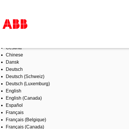
Select Language
Products & Solutions
Čeština
Industries
Chinese
Services
Dansk
About us
Deutsch
Where to buy
Deutsch (Schweiz)
Contact us
Deutsch (Luxemburg)
Careers
English
English (Canada)
Español
Français
Français (Belgique)
Français (Canada)