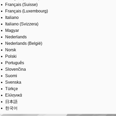
Français (Suisse)
Français (Luxembourg)
Italiano
Italiano (Svizzera)
Magyar
Nederlands
Nederlands (België)
Norsk
Polski
Português
Slovenčina
Suomi
Svenska
Türkçe
Ελληνικά
日本語
한국어