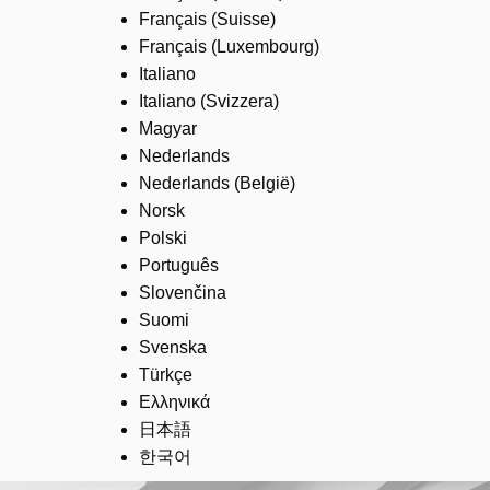
Français (Suisse)
Français (Luxembourg)
Italiano
Italiano (Svizzera)
Magyar
Nederlands
Nederlands (België)
Norsk
Polski
Português
Slovenčina
Suomi
Svenska
Türkçe
Ελληνικά
日本語
한국어