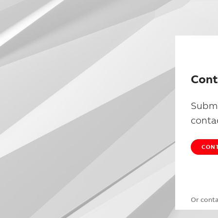
Cont
Submi
conta
CONT
Or cont