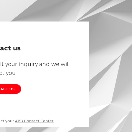
act us
t your inquiry and we will
ct you
ACT US
act your
ABB Contact Center