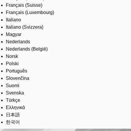
Français (Suisse)
Français (Luxembourg)
Italiano
Italiano (Svizzera)
Magyar
Nederlands
Nederlands (België)
Norsk
Polski
Português
Slovenčina
Suomi
Svenska
Türkçe
Ελληνικά
日本語
한국어