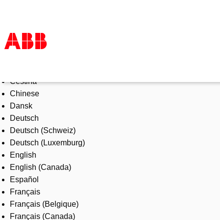
Select Language
Products & Solutions
Čeština
Industries
Chinese
Services
Dansk
About us
Deutsch
Where to buy
Deutsch (Schweiz)
Contact us
Deutsch (Luxemburg)
Careers
English
English (Canada)
Español
Français
Français (Belgique)
Français (Canada)