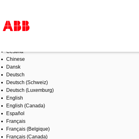
Select Language
Products & Solutions
Čeština
Industries
Chinese
Services
Dansk
About us
Deutsch
Where to buy
Deutsch (Schweiz)
Contact us
Deutsch (Luxemburg)
Careers
English
English (Canada)
Español
Français
Français (Belgique)
Français (Canada)