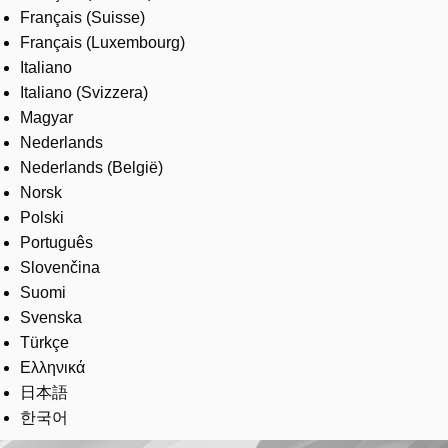
Français (Suisse)
Français (Luxembourg)
Italiano
Italiano (Svizzera)
Magyar
Nederlands
Nederlands (België)
Norsk
Polski
Português
Slovenčina
Suomi
Svenska
Türkçe
Ελληνικά
日本語
한국어