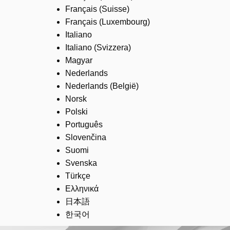
Français (Suisse)
Français (Luxembourg)
Italiano
Italiano (Svizzera)
Magyar
Nederlands
Nederlands (België)
Norsk
Polski
Português
Slovenčina
Suomi
Svenska
Türkçe
Ελληνικά
日本語
한국어