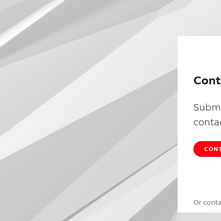
Cont
Submi
conta
CONT
Or cont