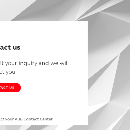
act us
t your inquiry and we will
ct you
ACT US
act your
ABB Contact Center