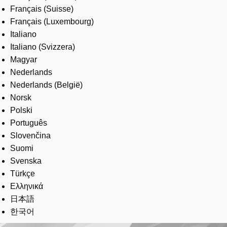
Français (Suisse)
Français (Luxembourg)
Italiano
Italiano (Svizzera)
Magyar
Nederlands
Nederlands (België)
Norsk
Polski
Português
Slovenčina
Suomi
Svenska
Türkçe
Ελληνικά
日本語
한국어