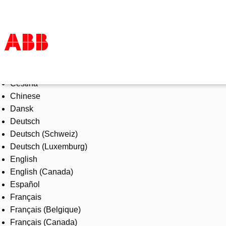
Select Language
Products & Solutions
Čeština
Industries
Chinese
Services
Dansk
About us
Deutsch
Where to buy
Deutsch (Schweiz)
Contact us
Deutsch (Luxemburg)
Careers
English
English (Canada)
Español
Français
Français (Belgique)
Français (Canada)