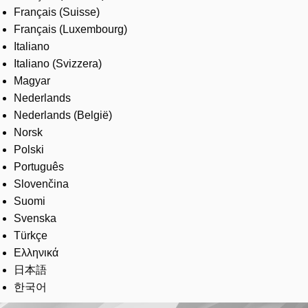
Français (Suisse)
Français (Luxembourg)
Italiano
Italiano (Svizzera)
Magyar
Nederlands
Nederlands (België)
Norsk
Polski
Português
Slovenčina
Suomi
Svenska
Türkçe
Ελληνικά
日本語
한국어