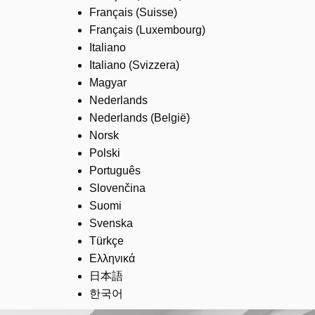
Français (Suisse)
Français (Luxembourg)
Italiano
Italiano (Svizzera)
Magyar
Nederlands
Nederlands (België)
Norsk
Polski
Português
Slovenčina
Suomi
Svenska
Türkçe
Ελληνικά
日本語
한국어