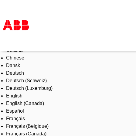
Select Language
Products & Solutions
Čeština
Industries
Chinese
Services
Dansk
About us
Deutsch
Where to buy
Deutsch (Schweiz)
Contact us
Deutsch (Luxemburg)
Careers
English
English (Canada)
Español
Français
Français (Belgique)
Français (Canada)