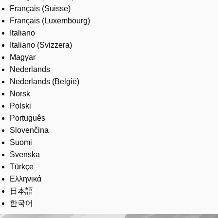
Français (Suisse)
Français (Luxembourg)
Italiano
Italiano (Svizzera)
Magyar
Nederlands
Nederlands (België)
Norsk
Polski
Português
Slovenčina
Suomi
Svenska
Türkçe
Ελληνικά
日本語
한국어