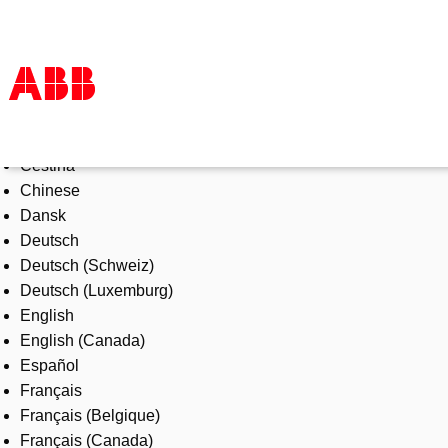
Select Language
Products & Solutions
Čeština
Industries
Chinese
Services
Dansk
About us
Deutsch
Where to buy
Deutsch (Schweiz)
Contact us
Deutsch (Luxemburg)
Careers
English
English (Canada)
Español
Français
Français (Belgique)
Français (Canada)