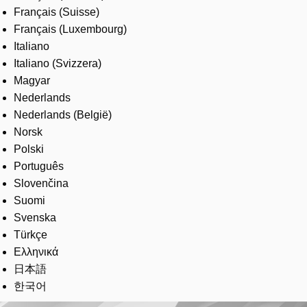
Français (Suisse)
Français (Luxembourg)
Italiano
Italiano (Svizzera)
Magyar
Nederlands
Nederlands (België)
Norsk
Polski
Português
Slovenčina
Suomi
Svenska
Türkçe
Ελληνικά
日本語
한국어