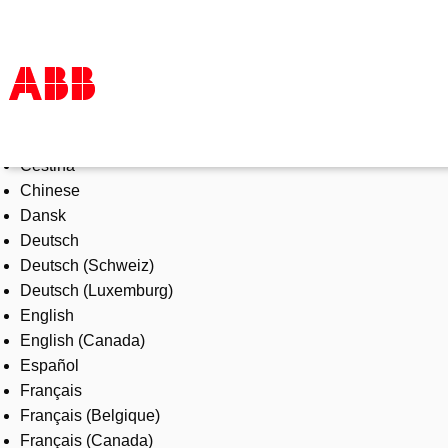
Select Language
Products & Solutions
Čeština
Industries
Chinese
Services
Dansk
About us
Deutsch
Where to buy
Deutsch (Schweiz)
Contact us
Deutsch (Luxemburg)
Careers
English
English (Canada)
Español
Français
Français (Belgique)
Français (Canada)