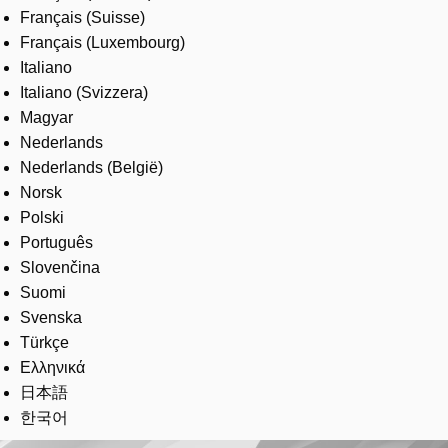
Français (Suisse)
Français (Luxembourg)
Italiano
Italiano (Svizzera)
Magyar
Nederlands
Nederlands (België)
Norsk
Polski
Português
Slovenčina
Suomi
Svenska
Türkçe
Ελληνικά
日本語
한국어