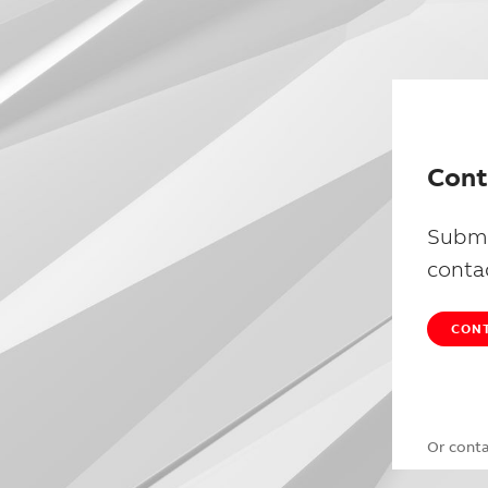
Cont
Submi
conta
CONT
Or cont