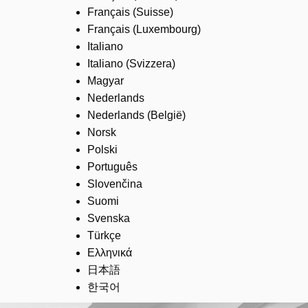
Français (Suisse)
Français (Luxembourg)
Italiano
Italiano (Svizzera)
Magyar
Nederlands
Nederlands (België)
Norsk
Polski
Português
Slovenčina
Suomi
Svenska
Türkçe
Ελληνικά
日本語
한국어