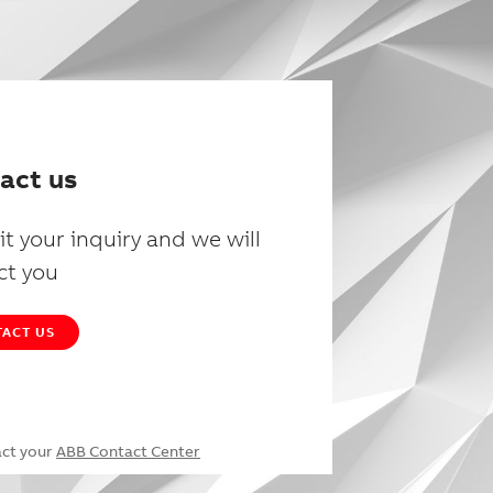
act us
t your inquiry and we will
ct you
ACT US
act your
ABB Contact Center