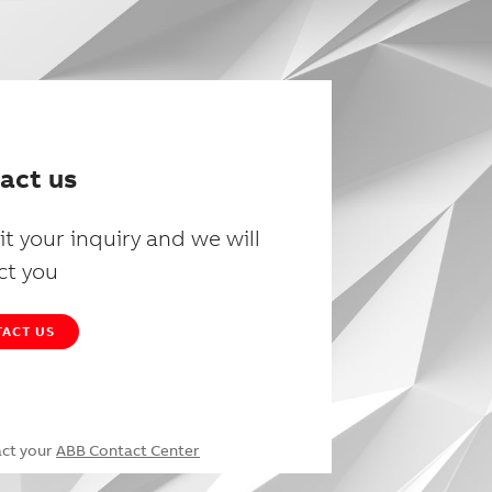
act us
t your inquiry and we will
ct you
ACT US
act your
ABB Contact Center