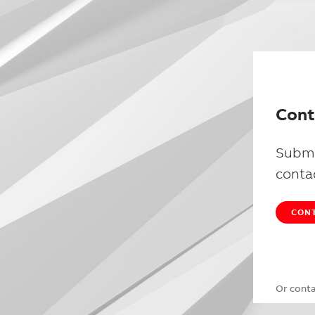
Cont
Submi
conta
CONT
Or cont