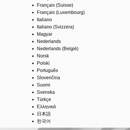
Français (Suisse)
Français (Luxembourg)
Italiano
Italiano (Svizzera)
Magyar
Nederlands
Nederlands (België)
Norsk
Polski
Português
Slovenčina
Suomi
Svenska
Türkçe
Ελληνικά
日本語
한국어