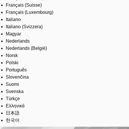
Français (Suisse)
Français (Luxembourg)
Italiano
Italiano (Svizzera)
Magyar
Nederlands
Nederlands (België)
Norsk
Polski
Português
Slovenčina
Suomi
Svenska
Türkçe
Ελληνικά
日本語
한국어