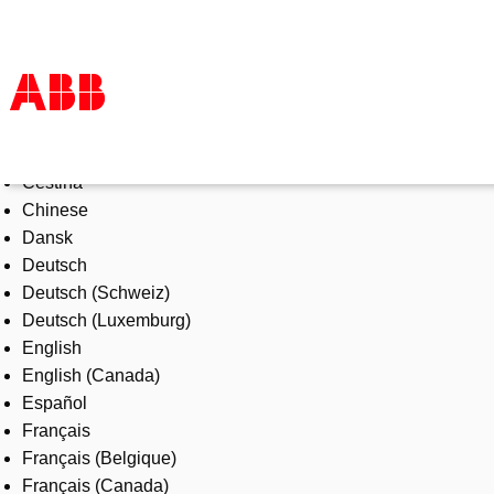
Select Language
Products & Solutions
Čeština
Industries
Chinese
Services
Dansk
About us
Deutsch
Where to buy
Deutsch (Schweiz)
Contact us
Deutsch (Luxemburg)
Careers
English
English (Canada)
Español
Français
Français (Belgique)
Français (Canada)