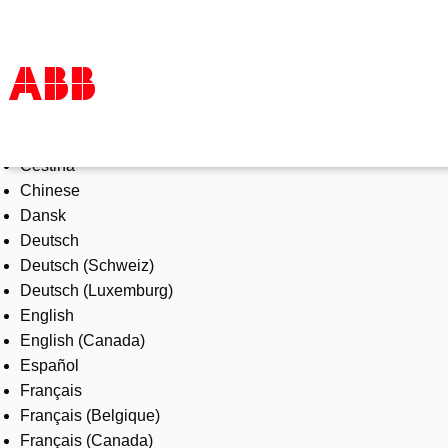
Select Language
Products & Solutions
Čeština
Industries
Chinese
Services
Dansk
About us
Deutsch
Where to buy
Deutsch (Schweiz)
Contact us
Deutsch (Luxemburg)
Careers
English
English (Canada)
Español
Français
Français (Belgique)
Français (Canada)