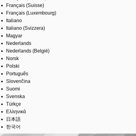
Français (Suisse)
Français (Luxembourg)
Italiano
Italiano (Svizzera)
Magyar
Nederlands
Nederlands (België)
Norsk
Polski
Português
Slovenčina
Suomi
Svenska
Türkçe
Ελληνικά
日本語
한국어