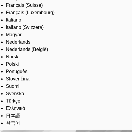
Français (Suisse)
Français (Luxembourg)
Italiano
Italiano (Svizzera)
Magyar
Nederlands
Nederlands (België)
Norsk
Polski
Português
Slovenčina
Suomi
Svenska
Türkçe
Ελληνικά
日本語
한국어