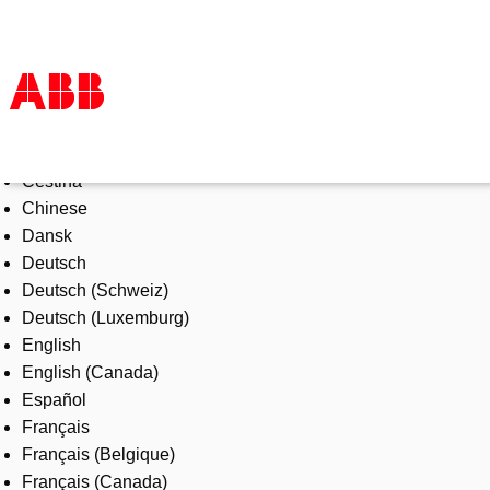
Select Language
Products & Solutions
Čeština
Industries
Chinese
Services
Dansk
About us
Deutsch
Where to buy
Deutsch (Schweiz)
Contact us
Deutsch (Luxemburg)
Careers
English
English (Canada)
Español
Français
Français (Belgique)
Français (Canada)