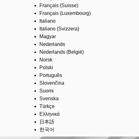
Français (Suisse)
Français (Luxembourg)
Italiano
Italiano (Svizzera)
Magyar
Nederlands
Nederlands (België)
Norsk
Polski
Português
Slovenčina
Suomi
Svenska
Türkçe
Ελληνικά
日本語
한국어