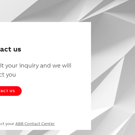
act us
t your inquiry and we will
ct you
ACT US
act your
ABB Contact Center