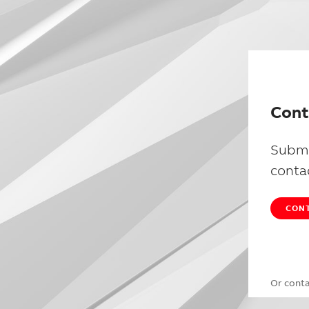
Cont
Submi
conta
CONT
Or cont