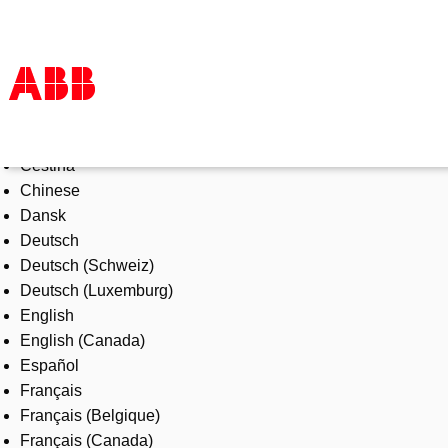
Select Language
Products & Solutions
Čeština
Industries
Chinese
Services
Dansk
About us
Deutsch
Where to buy
Deutsch (Schweiz)
Contact us
Deutsch (Luxemburg)
Careers
English
English (Canada)
Español
Français
Français (Belgique)
Français (Canada)