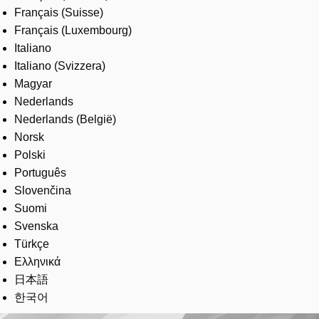
Français (Suisse)
Français (Luxembourg)
Italiano
Italiano (Svizzera)
Magyar
Nederlands
Nederlands (België)
Norsk
Polski
Português
Slovenčina
Suomi
Svenska
Türkçe
Ελληνικά
日本語
한국어