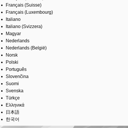
Français (Suisse)
Français (Luxembourg)
Italiano
Italiano (Svizzera)
Magyar
Nederlands
Nederlands (België)
Norsk
Polski
Português
Slovenčina
Suomi
Svenska
Türkçe
Ελληνικά
日本語
한국어