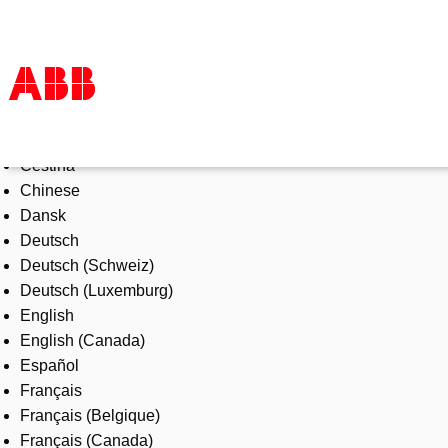
Select Language
Products & Solutions
Čeština
Industries
Chinese
Services
Dansk
About us
Deutsch
Where to buy
Deutsch (Schweiz)
Contact us
Deutsch (Luxemburg)
Careers
English
English (Canada)
Español
Français
Français (Belgique)
Français (Canada)