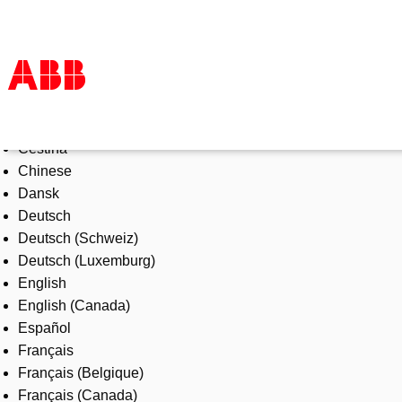
Select Language
Products & Solutions
Čeština
Industries
Chinese
Services
Dansk
About us
Deutsch
Where to buy
Deutsch (Schweiz)
Contact us
Deutsch (Luxemburg)
Careers
English
English (Canada)
Español
Français
Français (Belgique)
Français (Canada)