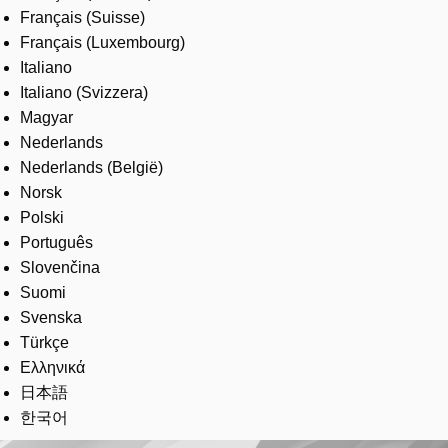
Français (Suisse)
Français (Luxembourg)
Italiano
Italiano (Svizzera)
Magyar
Nederlands
Nederlands (België)
Norsk
Polski
Português
Slovenčina
Suomi
Svenska
Türkçe
Ελληνικά
日本語
한국어